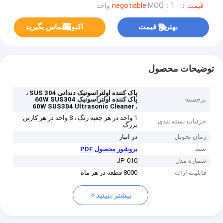
قیمت：negotiable
MOQ：1 واحد
بهترین قیمت
اکنون تماس بگیرید
توضیحات محصول
پاک کننده اولتراسونیک دندانی SUS 304 ،
برجسته
پاک کننده اولتراسونیک 60W SUS304
,
60W SUS304 Ultrasonic Cleaner
1 واحد در هر جعبه رنگ ، 8 واحد در هر کارتن
جزئیات بسته بندی
بزرگ
زمان تحویل
در انبار
سند
بروشور محصول PDF
شماره مدل
JP-010
قابلیت ارائه
8000 قطعه در هر ماه
بیشتر ببینید