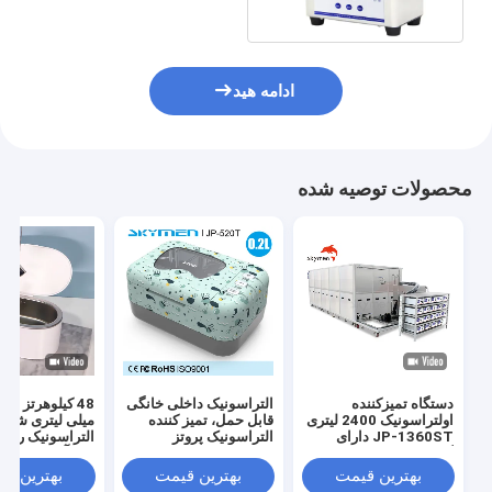
Cleaner 800ml
ادامه هید
محصولات توصیه شده
دستگاه تمیزکننده
التراسونیک داخلی خانگی
اولتراسونیک 2400 لیتری
قابل حمل، تمیز کننده
میلی لیتری شیش
JP-1360ST دارای
التراسونیک پروتز
التراسونیک رومی
گواهی CE برای تمیز
زیورآلات
کردن خانگی و جواهرات
بهترین قیمت
بهترین قیمت
بهترین ق