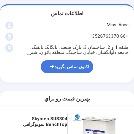
اطلاعات تماس
Miss. Anna
+86 13528763370
طبقه 1 و 2، ساختمان 3، پارک صنعتی تانگانگ تایفنگ،
جامعه داوانگشان، خیابان شاجینگ، منطقه بائوآن، شنژن
اکنون تماس بگیرید
بهترين قيمت رو براي
Skymen SUS304
Benchtop سونوگرافی
تمیزکننده Ultrasonic