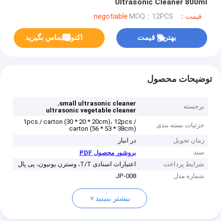
Ultrasonic Cleaner 800ml
قیمت：negotiable
MOQ：12PCS
بهترین قیمت
اکنون تماس بگیرید
توضیحات محصول
,
small ultrasonic cleaner
برجسته
ultrasonic vegetable cleaner
1pcs / carton (30 * 20 * 20cm)، 12pcs /
جزئیات بسته بندی
carton (56 * 53 * 38cm)
زمان تحویل
در انبار
سند
بروشور محصول PDF
شرایط پرداخت
اعتبارات اسنادی T/T، وسترن یونیون، پی پال
شماره مدل
JP-008
بیشتر ببینید