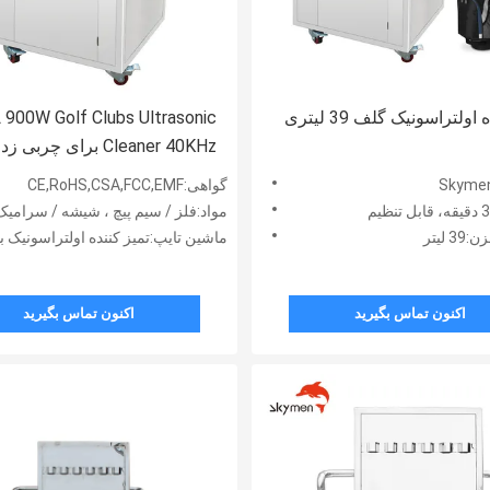
اولتراسونیک گلف 39 لیتری
Cleaner 40KHz برای چربی زدایی
گواهی:CE,RoHS,CSA,FCC,EMF
مواد:فلز / سیم پیچ ، شیشه / سرامیک ، فولاد ضد زنگ ،  / SUS 316L
لیتر
ماشین تایپ:تمیز کننده اولتراسونیک باشگا
اکنون تماس بگیرید
اکنون تماس بگیرید