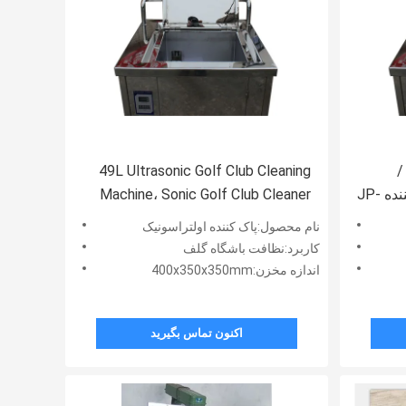
/
49L Ultrasonic Golf Club Cleaning
باشگاه گلف سونوگرافی پاک کننده JP-
Machine، Sonic Golf Club Cleaner
نام محصول:پاک کننده اولتراسونیک
کاربرد:نظافت باشگاه گلف
اندازه مخزن:400x350x350mm
اکنون تماس بگیرید