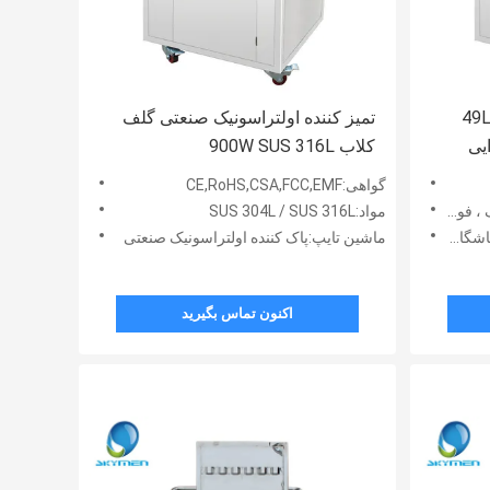
49L 900W Golf Clubs Ultrasonic
تمیز کننده اولتراسونیک صنعتی گلف
کلاب 900W SUS 316L
گواهی:CE,RoHS,CSA,FCC,EMF
SUS 304L
مواد:SUS 304L / SUS 316L
ه گلف
ماشین تایپ:پاک کننده اولتراسونیک صنعتی
اکنون تماس بگیرید