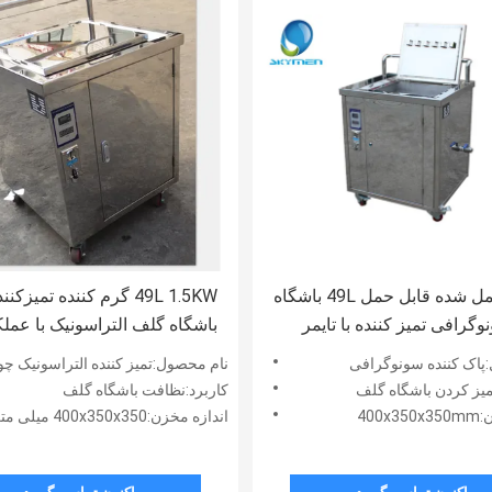
سونل عمل شده قابل حمل 49L باشگاه
49L 1.5KW گرم کننده تمیزکنن
گرافی تمیز کننده با تایمر
باشگاه گلف التراسونیک با عملک
معکوس
عملکرد توکن
پاک کننده سونوگرافی
نام محصول:تمیز کننده التراسونیک چوب
میز کردن باشگاه گلف
کاربرد:نظافت باشگاه گلف
400
اندازه مخزن:400x350x350 میلی متر