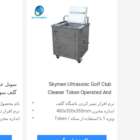
Skymen Ultrasonic Golf Club
Cleaner Token Operated And
گلف سونو
Counter
شمارش 
نرم افزار:تمیز کردن باشگاه گلف
نام محصول:
اندازه مخزن:400x350x350mm
نرم افزار:ت
ویژه 1:با استفاده از سکه / Token
اندازه مخزن:x350x350mm