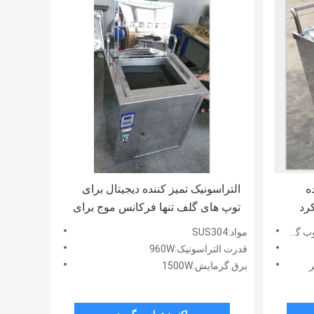
ده
التراسونیک تمیز کننده دیجیتال برای
رد
توپ های گلف تنها فرکانس موج برای
باشگاه های گلف / توپ
 گلف
مواد:SUS304
قدرت التراسونیک:960W
برق گرمایش:1500W