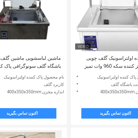
ده اولتراسونیک گلف چوبی
ماشین لباسشویی ماشین گلف 
گلف تمیز کننده سکه 960 وات تمیز
تراسونیک فولاد ضد زنگ 49L
160T
پاک کننده اولتراسونیک
نام محصول:پاک کننده اولتراسونیک
فت باشگاه گلف
کاربرد:گلف
400
اندازه مخزن:400x350x350mm
اکنون تماس بگیرید
اکنون تماس بگیرید