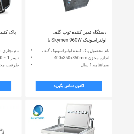
دستگاه تمیز کننده توپ گلف
پاک کننده 
اولتراسونیک Skymen 960W با
گواهینامه CE
نام محصول:پاک کننده اولتراسونیک گلف
نام تجاری:Skymen
اندازه مخزن:400x350x350mm
تایمر:1 ~ 30 دقیقه، قابل تنظیم
ضمانتنامه:1 سال
ظرفیت مخزن:39 
اکنون تماس بگیرید