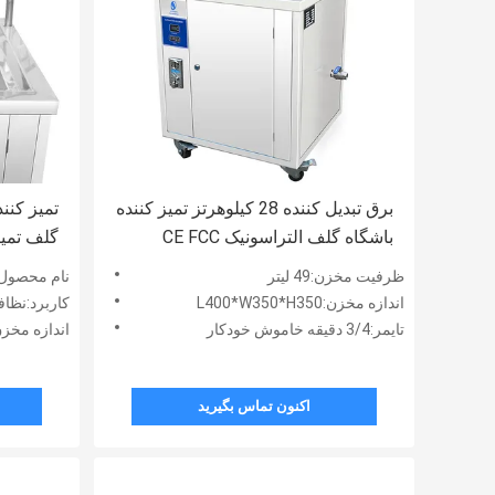
برق تبدیل کننده 28 کیلوهرتز تمیز کننده
تمیز کنن
باشگاه گلف التراسونیک CE FCC
RoHS
کننده اول
ظرفیت مخزن:49 لیتر
نام محصول:
اندازه مخزن:L400*W350*H350
کاربرد:نظا
تایمر:3/4 دقیقه خاموش خودکار
اندازه مخزن:x350x350mm
اکنون تماس بگیرید