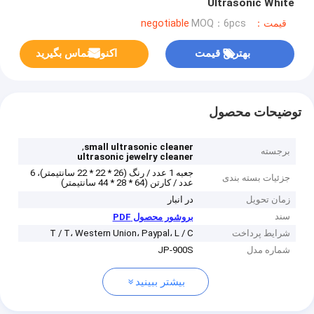
Ultrasonic White
قیمت：negotiable
MOQ：6pcs
بهترین قیمت
اکنون تماس بگیرید
توضیحات محصول
,
small ultrasonic cleaner
برجسته
ultrasonic jewelry cleaner
جعبه 1 عدد / رنگ (26 * 22 * ​​22 سانتیمتر)، 6
جزئیات بسته بندی
عدد / کارتن (64 * 28 * 44 سانتیمتر)
زمان تحویل
در انبار
سند
بروشور محصول PDF
شرایط پرداخت
T / T، Western Union، Paypal، L / C
شماره مدل
JP-900S
بیشتر ببینید