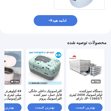
White
ادامه هید
محصولات توصیه شده
دستگاه تمیزکننده
التراسونیک داخلی خانگی
اولتراسونیک 2400 لیتری
قابل حمل، تمیز کننده
میلی لیتری شیش
JP-1360ST دارای
التراسونیک پروتز
التراسونیک رومی
گواهی CE برای تمیز
زیورآلات
کردن خانگی و جواهرات
بهترین قیمت
بهترین قیمت
بهترین ق