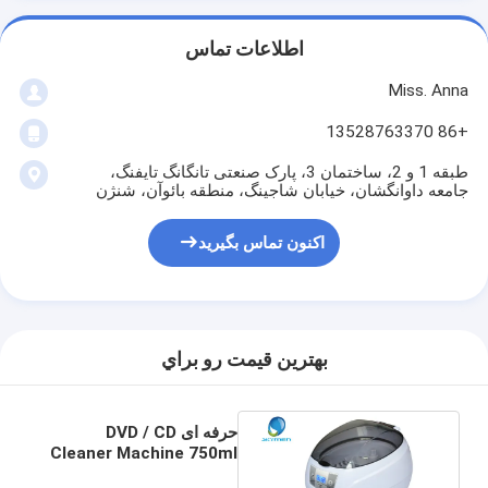
اطلاعات تماس
Miss. Anna
+86 13528763370
طبقه 1 و 2، ساختمان 3، پارک صنعتی تانگانگ تایفنگ،
جامعه داوانگشان، خیابان شاجینگ، منطقه بائوآن، شنژن
اکنون تماس بگیرید
بهترين قيمت رو براي
حرفه ای DVD / CD
Cleaner Machine 750ml
Skymen Ultrasonic