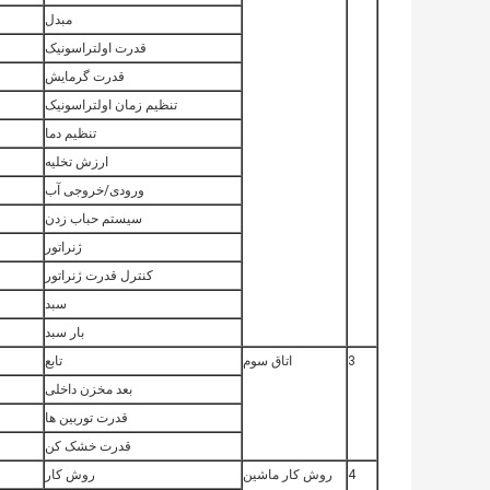
مبدل
قدرت اولتراسونیک
قدرت گرمایش
تنظیم زمان اولتراسونیک
تنظیم دما
ارزش تخلیه
ورودی/خروجی آب
سیستم حباب زدن
ژنراتور
کنترل قدرت ژنراتور
سبد
بار سبد
3
اتاق سوم
تابع
بعد مخزن داخلی
قدرت توربین ها
قدرت خشک کن
4
روش کار ماشین
روش کار