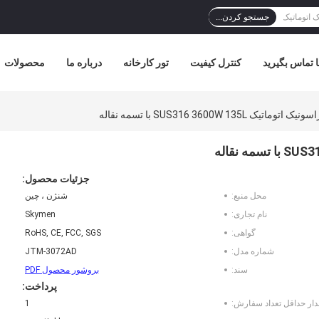
جستجو کردن...
ا تماس بگیرید
کنترل کیفیت
تور کارخانه
درباره ما
محصولات
یک SUS316 3600W 135L با تسمه نقاله
جزئیات محصول:
محل منبع:
شنژن ، چین
نام تجاری:
Skymen
گواهی:
RoHS, CE, FCC, SGS
شماره مدل:
JTM-3072AD
سند:
بروشور محصول PDF
پرداخت:
دار حداقل تعداد سفارش:
1