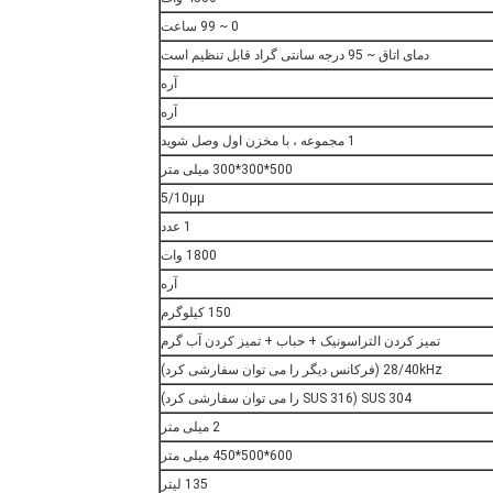
0 ~ 99 ساعت
دمای اتاق ~ 95 درجه سانتی گراد قابل تنظیم است
آره
آره
1 مجموعه ، با مخزن اول وصل شوید
500*300*300 میلی متر
5/10μμ
1 عدد
1800 وات
آره
150 کیلوگرم
تمیز کردن التراسونیک + حباب + تمیز کردن آب گرم
28/40kHz (فرکانس دیگر را می توان سفارشی کرد)
SUS 304 (SUS 316 را می توان سفارشی کرد)
2 میلی متر
600*500*450 میلی متر
135 لیتر