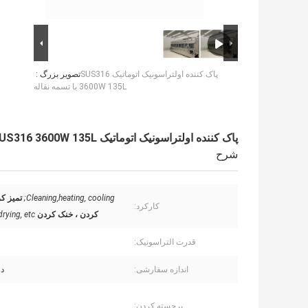
پاک کننده اولتراسونیک اتوماتیک SUS316
تصویر بزرگ :
3600W 135L با تسمه نقاله
پاک کننده اولتراسونیک اتوماتیک SUS316 3600W 135L با تسمه نقاله
شرح
Cleaning,heating, cooling;
تمیز ک
کارکرد:
کردن ، خنک کردن
drying, etc
قدرت التراسونیک:
اندازه سفارشی:
د
برجسته کردن: