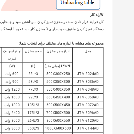
W
راه کار
کل فرایند قرار دادن سبد در مخزن تمیز کردن ، برداشتن سبد و جابجای
دستگاه تمیز کردن مافوق صوت دارای 3 مخزن کار ، به علاوه 1 ایستگاه بارگیری و تخلیه ، در مجموع 4 ایستگاه است.
مجموعه های مشابه با اندازه های مختلف برای انتخاب شما:
مدل
اندازه هر مخزن
حجم مخزن
اولتراسونیک
قدرت
L*W*H (میلی متر)
(L)
(W)
JTM-3024AD
500X300X250
38L*3
600 وات
JTM-3036AD
500X350X300
53L*3
900 وات
JTM-3048AD
550X400X350
77L*3
1200 وات
JTM-3060AD
550X450X400
99L*3
1500 وات
JTM-3072AD
600X500X450
135L*3
1800 وات
JTM-3096AD
700X500X500
175L*3
2400 وات
JTM-3120AD
800X600X550
264L*3
3000 وات
JTM-3144AD
1000X600X600
360L*3
3600 وات