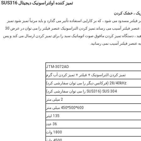
تمیز کننده اولتراسونیک دیجیتال SUS316
حریک ، خشک کردن
لتر مسدود می شود ، که بر کارایی استفاده تأثیر می گذارد و باید مرتباً تمیز شود.تمیز
کردن دستی معمولی به سختی تمیز می شود و همچنین به ساختار داخلی عنصر فیلتر آسیب می رساند.تمیز کردن التراسونیک عنصر فیلتر را می توان در عرض 30
دهید ، دستگاه تمیز کردن مافوق صوت اتوماتیک سبد را برای تمیز کردن ارسال می کند و پس
به عنصر فیلتر آسیب نمی رسانید.
JTM-3072AD
تمیز کردن التراسونیک + فیلتر + تمیز کردن آب گرم
28/40kHz (فرکانس دیگر را می توان سفارشی کرد)
SUS 304 (SUS316 را می توان سفارشی کرد)
2 میلی متر
600*500*450 میلی متر
135 لیتر
36 عدد
1800 وات
4500 وات