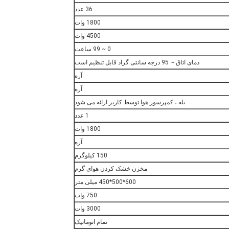
36 عدد
1800 وات
4500 وات
0 ~ 99 ساعت
دمای اتاق ~ 95 درجه سانتی گراد قابل تنظیم است
آره
آره
بله ، کمپرسور هوا توسط کاربر ارائه می شود
1 عدد
1800 وات
آره
150 کیلوگرم
مخزن خشک کردن هوای گرم
600*500*450 میلی متر
750 وات
3000 وات
تمام اتوماتیک