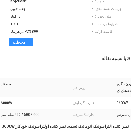
قیمت:
negotiable
جزئیات بسته بندی:
جعبه چوبی
زمان تحویل:
در انبار
شرایط پرداخت:
T / T
قابلیت ارائه:
800 PCS در هر ماه
مخاطب
ردن ، گرم
خودکار
روش کار:
خشک ک
3600W
قدرت گرمایش:
6000W
ر دسترس
اندازه تک مرحله:
600 * 500 * 450 میلی متر
تمیز کننده التراسونیک اتوماتیک تسمه
تمیز کننده اولتراسونیک خودکار 3600W
,
,