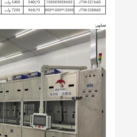
JTM-3216AD
1000X900X600
540L*3
5400 وات
JTM-3288AD
12000*1000*800
960L*3
7200 وات
تصاویر: