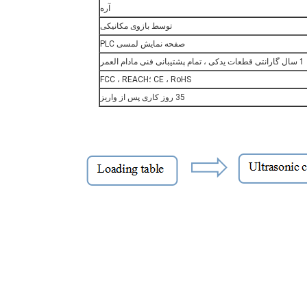
آره
توسط بازوی مکانیکی
صفحه نمایش لمسی PLC
1 سال گارانتی قطعات یدکی ، تمام پشتیبانی فنی مادام العمر
CE ، RoHS ؛FCC ، REACH
35 روز کاری پس از واریز