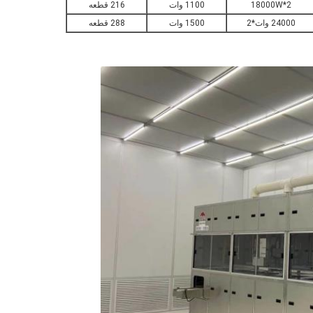
18000W*2
1100 وات
216 قطعه
24000 وات*2
1500 وات
288 قطعه